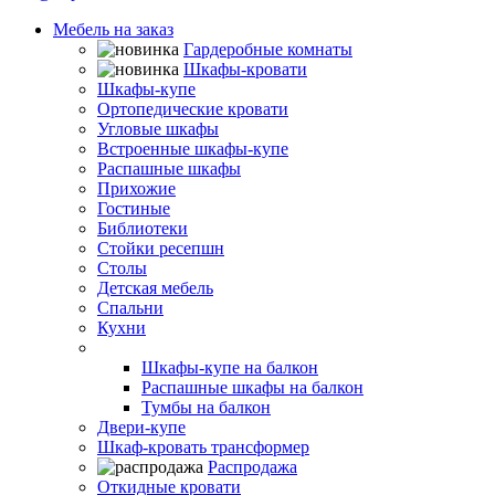
Мебель на заказ
Гардеробные комнаты
Шкафы-кровати
Шкафы-купе
Ортопедические кровати
Угловые шкафы
Встроенные шкафы-купе
Распашные шкафы
Прихожие
Гостиные
Библиотеки
Стойки ресепшн
Столы
Детская мебель
Спальни
Кухни
Балконы и лоджии
Шкафы-купе на балкон
Распашные шкафы на балкон
Тумбы на балкон
Двери-купе
Шкаф-кровать трансформер
Распродажа
Откидные кровати