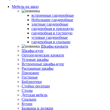
Мебель на заказ
Гардеробные комнаты
встроенные гардеробные
Небольшие гардеробные
элитные гардеробные
гардеробная в прихожую
гардеробная в гостиную
угловые гардеробные
гардеробная в спальню
Шкафы-кровати
Шкафы-купе
Ортопедические кровати
Угловые шкафы
Встроенные шкафы-купе
Распашные шкафы
Прихожие
Гостиные
Библиотеки
Стойки ресепшн
Столы
Детская мебель
Спальни
Кухни
Балконы и лоджии