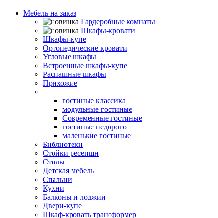
Мебель на заказ
Гардеробные комнаты
Шкафы-кровати
Шкафы-купе
Ортопедические кровати
Угловые шкафы
Встроенные шкафы-купе
Распашные шкафы
Прихожие
Гостиные
гостиные классика
модульные гостиные
Современные гостиные
гостиные недорого
маленькие гостиные
Библиотеки
Стойки ресепшн
Столы
Детская мебель
Спальни
Кухни
Балконы и лоджии
Двери-купе
Шкаф-кровать трансформер