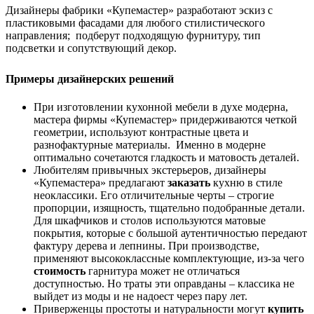
Дизайнеры фабрики «Купемастер» разработают эскиз с
пластиковыми фасадами для любого стилистического
направления; подберут подходящую фурнитуру, тип
подсветки и сопутствующий декор.
Примеры дизайнерских решений
При изготовлении кухонной мебели в духе модерна,
мастера фирмы «Купемастер» придерживаются четкой
геометрии, используют контрастные цвета и
разнофактурные материалы. Именно в модерне
оптимально сочетаются гладкость и матовость деталей.
Любителям привычных экстерьеров, дизайнеры
«Купемастера» предлагают
заказать
кухню в стиле
неоклассики. Его отличительные черты – строгие
пропорции, изящность, тщательно подобранные детали.
Для шкафчиков и столов используются матовые
покрытия, которые с большой аутентичностью передают
фактуру дерева и лепнины. При производстве,
применяют высококлассные комплектующие, из-за чего
стоимость
гарнитура может не отличаться
доступностью. Но траты эти оправданы – классика не
выйдет из моды и не надоест через пару лет.
Приверженцы простоты и натуральности могут
купить