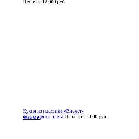
Цена:
от 12 000
руб.
Кухня из пластика «Виолет»
фиолетового цвета
Цена:
от 12 000
руб.
Заказать