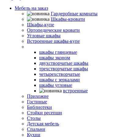
Мебель на заказ
Гардеробные комнаты
Шкафы-кровати
Шкафы-купе
Ортопедические кровати
Угловые шкафы
Встроенные шкафы-купе
Распашные шкафы
шкафы глянцевые
шкафы эконом
двухстворчатые шкафы
трехстворчатые шкафы
четырехстворчатые
шкафы с зеркалами
шкафы угловые
встроенные
Прихожие
Гостиные
Библиотеки
Стойки ресепшн
Столы
Детская мебель
Спальни
Кухни