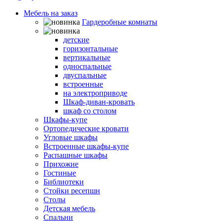
Мебель на заказ
Гардеробные комнаты
Шкафы-кровати
детские
горизонтальные
вертикальные
односпальные
двуспальные
встроенные
на электроприводе
Шкаф-диван-кровать
шкаф со столом
Шкафы-купе
Ортопедические кровати
Угловые шкафы
Встроенные шкафы-купе
Распашные шкафы
Прихожие
Гостиные
Библиотеки
Стойки ресепшн
Столы
Детская мебель
Спальни