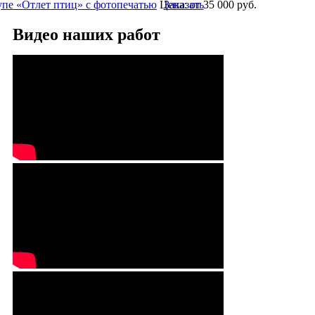
пе «Отлет птиц» с фотопечатью
Цена:
Заказать
от 35 000
руб.
Видео наших работ