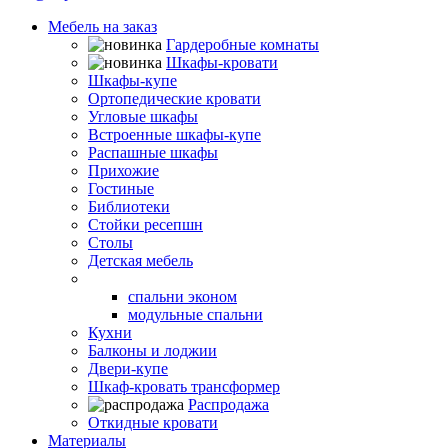
Мебель на заказ
Гардеробные комнаты
Шкафы-кровати
Шкафы-купе
Ортопедические кровати
Угловые шкафы
Встроенные шкафы-купе
Распашные шкафы
Прихожие
Гостиные
Библиотеки
Стойки ресепшн
Столы
Детская мебель
Спальни
спальни эконом
модульные спальни
Кухни
Балконы и лоджии
Двери-купе
Шкаф-кровать трансформер
Распродажа
Откидные кровати
Материалы