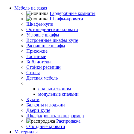
Мебель на заказ
Гардеробные комнаты
Шкафы-кровати
Шкафы-купе
Ортопедические кровати
Угловые шкафы
Встроенные шкафы-купе
Распашные шкафы
Прихожие
Гостиные
Библиотеки
Стойки ресепшн
Столы
Детская мебель
Спальни
спальни эконом
модульные спальни
Кухни
Балконы и лоджии
Двери-купе
Шкаф-кровать трансформер
Распродажа
Откидные кровати
Материалы