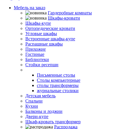
Мебель на заказ
Гардеробные комнаты
Шкафы-кровати
Шкафы-купе
Ортопедические кровати
Угловые шкафы
Встроенные шкафы-купе
Распашные шкафы
Прихожие
Гостиные
Библиотеки
Стойки ресепшн
Столы
Письменные столы
Столы компьютерные
столы трансформеры
журнальные столики
Детская мебель
Спальни
Кухни
Балконы и лоджии
Двери-купе
Шкаф-кровать трансформер
Распродажа