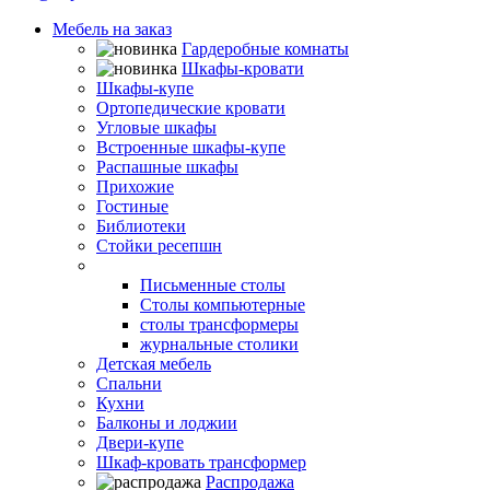
Мебель на заказ
Гардеробные комнаты
Шкафы-кровати
Шкафы-купе
Ортопедические кровати
Угловые шкафы
Встроенные шкафы-купе
Распашные шкафы
Прихожие
Гостиные
Библиотеки
Стойки ресепшн
Столы
Письменные столы
Столы компьютерные
столы трансформеры
журнальные столики
Детская мебель
Спальни
Кухни
Балконы и лоджии
Двери-купе
Шкаф-кровать трансформер
Распродажа