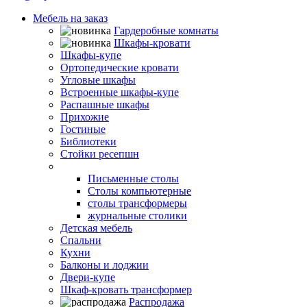
Мебель на заказ
Гардеробные комнаты
Шкафы-кровати
Шкафы-купе
Ортопедические кровати
Угловые шкафы
Встроенные шкафы-купе
Распашные шкафы
Прихожие
Гостиные
Библиотеки
Стойки ресепшн
Столы
Письменные столы
Столы компьютерные
столы трансформеры
журнальные столики
Детская мебель
Спальни
Кухни
Балконы и лоджии
Двери-купе
Шкаф-кровать трансформер
Распродажа