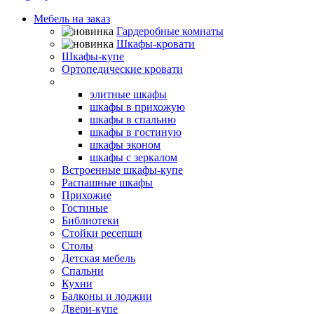
Мебель на заказ
Гардеробные комнаты
Шкафы-кровати
Шкафы-купе
Ортопедические кровати
Угловые шкафы
элитные шкафы
шкафы в прихожую
шкафы в спальню
шкафы в гостиную
шкафы эконом
шкафы с зеркалом
Встроенные шкафы-купе
Распашные шкафы
Прихожие
Гостиные
Библиотеки
Стойки ресепшн
Столы
Детская мебель
Спальни
Кухни
Балконы и лоджии
Двери-купе