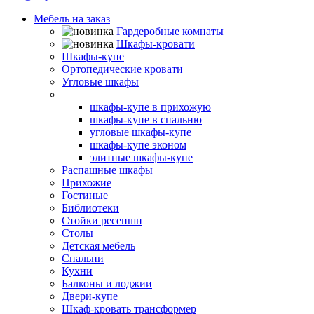
Мебель на заказ
Гардеробные комнаты
Шкафы-кровати
Шкафы-купе
Ортопедические кровати
Угловые шкафы
Встроенные шкафы-купе
шкафы-купе в прихожую
шкафы-купе в спальню
угловые шкафы-купе
шкафы-купе эконом
элитные шкафы-купе
Распашные шкафы
Прихожие
Гостиные
Библиотеки
Стойки ресепшн
Столы
Детская мебель
Спальни
Кухни
Балконы и лоджии
Двери-купе
Шкаф-кровать трансформер