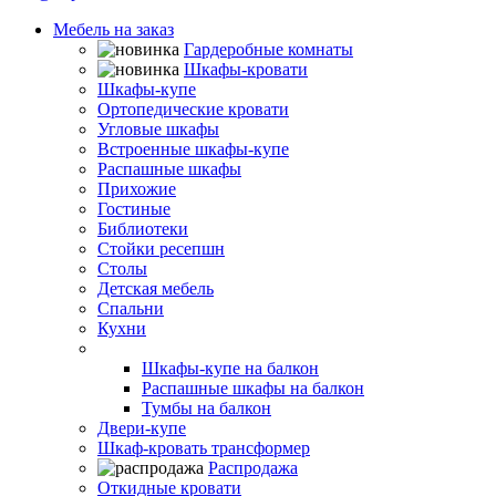
Мебель на заказ
Гардеробные комнаты
Шкафы-кровати
Шкафы-купе
Ортопедические кровати
Угловые шкафы
Встроенные шкафы-купе
Распашные шкафы
Прихожие
Гостиные
Библиотеки
Стойки ресепшн
Столы
Детская мебель
Спальни
Кухни
Балконы и лоджии
Шкафы-купе на балкон
Распашные шкафы на балкон
Тумбы на балкон
Двери-купе
Шкаф-кровать трансформер
Распродажа
Откидные кровати