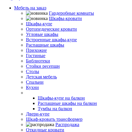
Мебель на заказ
Гардеробные комнаты
Шкафы-кровати
Шкафы-купе
Ортопедические кровати
Угловые шкафы
Встроенные шкафы-купе
Распашные шкафы
Прихожие
Гостиные
Библиотеки
Стойки ресепшн
Столы
Детская мебель
Спальни
Кухни
Балконы и лоджии
Шкафы-купе на балкон
Распашные шкафы на балкон
Тумбы на балкон
Двери-купе
Шкаф-кровать трансформер
Распродажа
Откидные кровати