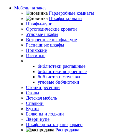
Мебель на заказ
Гардеробные комнаты
Шкафы-кровати
Шкафы-купе
Ортопедические кровати
Угловые шкафы
Встроенные шкафы-купе
Распашные шкафы
Прихожие
Гостиные
Библиотеки
библиотеки распашные
библиотеки встроенные
библиотеки стеллажи
угловые библиотеки
Стойки ресепшн
Столы
Детская мебель
Спальни
Кухни
Балконы и лоджии
Двери-купе
Шкаф-кровать трансформер
Распродажа