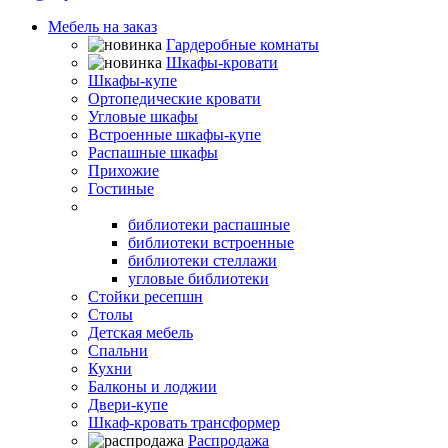
Мебель на заказ
Гардеробные комнаты
Шкафы-кровати
Шкафы-купе
Ортопедические кровати
Угловые шкафы
Встроенные шкафы-купе
Распашные шкафы
Прихожие
Гостиные
Библиотеки
библиотеки распашные
библиотеки встроенные
библиотеки стеллажи
угловые библиотеки
Стойки ресепшн
Столы
Детская мебель
Спальни
Кухни
Балконы и лоджии
Двери-купе
Шкаф-кровать трансформер
Распродажа