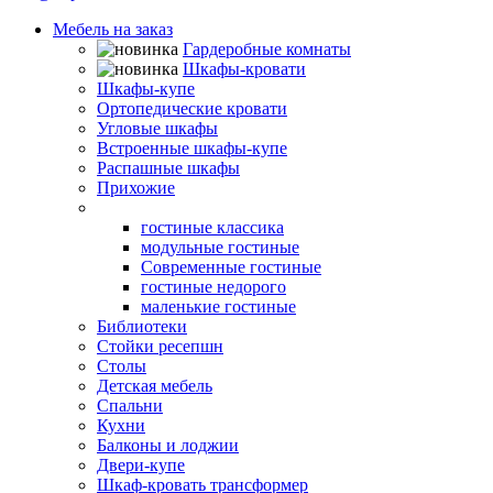
Мебель на заказ
Гардеробные комнаты
Шкафы-кровати
Шкафы-купе
Ортопедические кровати
Угловые шкафы
Встроенные шкафы-купе
Распашные шкафы
Прихожие
Гостиные
гостиные классика
модульные гостиные
Современные гостиные
гостиные недорого
маленькие гостиные
Библиотеки
Стойки ресепшн
Столы
Детская мебель
Спальни
Кухни
Балконы и лоджии
Двери-купе
Шкаф-кровать трансформер