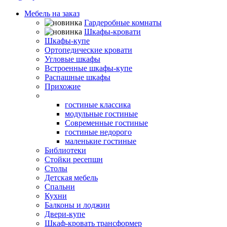
Мебель на заказ
Гардеробные комнаты
Шкафы-кровати
Шкафы-купе
Ортопедические кровати
Угловые шкафы
Встроенные шкафы-купе
Распашные шкафы
Прихожие
Гостиные
гостиные классика
модульные гостиные
Современные гостиные
гостиные недорого
маленькие гостиные
Библиотеки
Стойки ресепшн
Столы
Детская мебель
Спальни
Кухни
Балконы и лоджии
Двери-купе
Шкаф-кровать трансформер