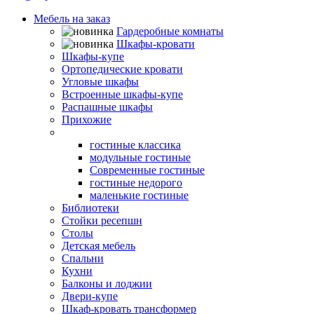
Мебель на заказ
Гардеробные комнаты
Шкафы-кровати
Шкафы-купе
Ортопедические кровати
Угловые шкафы
Встроенные шкафы-купе
Распашные шкафы
Прихожие
Гостиные
гостиные классика
модульные гостиные
Современные гостиные
гостиные недорого
маленькие гостиные
Библиотеки
Стойки ресепшн
Столы
Детская мебель
Спальни
Кухни
Балконы и лоджии
Двери-купе
Шкаф-кровать трансформер