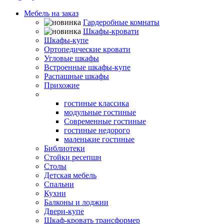
Мебель на заказ
Гардеробные комнаты
Шкафы-кровати
Шкафы-купе
Ортопедические кровати
Угловые шкафы
Встроенные шкафы-купе
Распашные шкафы
Прихожие
Гостиные
гостиные классика
модульные гостиные
Современные гостиные
гостиные недорого
маленькие гостиные
Библиотеки
Стойки ресепшн
Столы
Детская мебель
Спальни
Кухни
Балконы и лоджии
Двери-купе
Шкаф-кровать трансформер