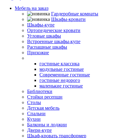
Мебель на заказ
Гардеробные комнаты
Шкафы-кровати
Шкафы-купе
Ортопедические кровати
Угловые шкафы
Встроенные шкафы-купе
Распашные шкафы
Прихожие
Гостиные
гостиные классика
модульные гостиные
Современные гостиные
гостиные недорого
маленькие гостиные
Библиотеки
Стойки ресепшн
Столы
Детская мебель
Спальни
Кухни
Балконы и лоджии
Двери-купе
Шкаф-кровать трансформер