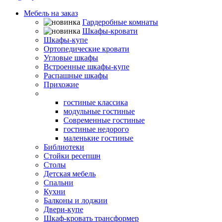
Мебель на заказ
Гардеробные комнаты
Шкафы-кровати
Шкафы-купе
Ортопедические кровати
Угловые шкафы
Встроенные шкафы-купе
Распашные шкафы
Прихожие
Гостиные
гостиные классика
модульные гостиные
Современные гостиные
гостиные недорого
маленькие гостиные
Библиотеки
Стойки ресепшн
Столы
Детская мебель
Спальни
Кухни
Балконы и лоджии
Двери-купе
Шкаф-кровать трансформер