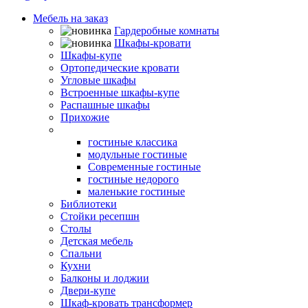
Мебель на заказ
Гардеробные комнаты
Шкафы-кровати
Шкафы-купе
Ортопедические кровати
Угловые шкафы
Встроенные шкафы-купе
Распашные шкафы
Прихожие
Гостиные
гостиные классика
модульные гостиные
Современные гостиные
гостиные недорого
маленькие гостиные
Библиотеки
Стойки ресепшн
Столы
Детская мебель
Спальни
Кухни
Балконы и лоджии
Двери-купе
Шкаф-кровать трансформер