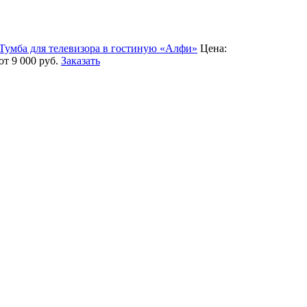
Тумба для телевизора в гостиную «Алфи»
Цена:
от 9 000
руб.
Заказать