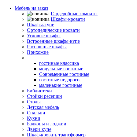
Мебель на заказ
Гардеробные комнаты
Шкафы-кровати
Шкафы-купе
Ортопедические кровати
Угловые шкафы
Встроенные шкафы-купе
Распашные шкафы
Прихожие
Гостиные
гостиные классика
модульные гостиные
Современные гостиные
гостиные недорого
маленькие гостиные
Библиотеки
Стойки ресепшн
Столы
Детская мебель
Спальни
Кухни
Балконы и лоджии
Двери-купе
Шкаф-кровать трансформер