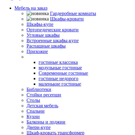
Мебель на заказ
Гардеробные комнаты
Шкафы-кровати
Шкафы-купе
Ортопедические кровати
Угловые шкафы
Встроенные шкафы-купе
Распашные шкафы
Прихожие
Гостиные
гостиные классика
модульные гостиные
Современные гостиные
гостиные недорого
маленькие гостиные
Библиотеки
Стойки ресепшн
Столы
Детская мебель
Спальни
Кухни
Балконы и лоджии
Двери-купе
Шкаф-кровать трансформер