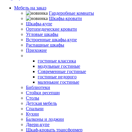
Мебель на заказ
Гардеробные комнаты
Шкафы-кровати
Шкафы-купе
Ортопедические кровати
Угловые шкафы
Встроенные шкафы-купе
Распашные шкафы
Прихожие
Гостиные
гостиные классика
модульные гостиные
Современные гостиные
гостиные недорого
маленькие гостиные
Библиотеки
Стойки ресепшн
Столы
Детская мебель
Спальни
Кухни
Балконы и лоджии
Двери-купе
Шкаф-кровать трансформер