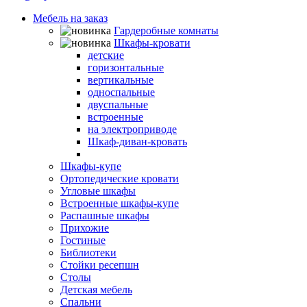
Мебель на заказ
Гардеробные комнаты
Шкафы-кровати
детские
горизонтальные
вертикальные
односпальные
двуспальные
встроенные
на электроприводе
Шкаф-диван-кровать
шкаф со столом
Шкафы-купе
Ортопедические кровати
Угловые шкафы
Встроенные шкафы-купе
Распашные шкафы
Прихожие
Гостиные
Библиотеки
Стойки ресепшн
Столы
Детская мебель
Спальни