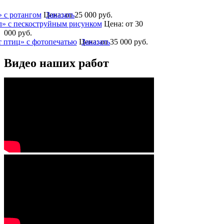
 с ротангом
Цена:
Заказать
от 25 000
руб.
» с пескоструйным рисунком
Цена:
от 30
000
руб.
 птиц» с фотопечатью
Цена:
Заказать
от 35 000
руб.
Видео наших работ