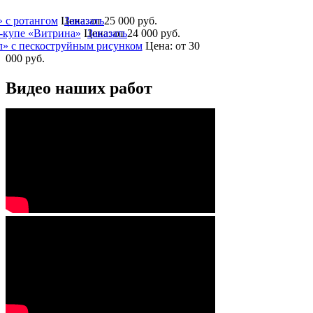
 с ротангом
Цена:
Заказать
от 25 000
руб.
-купе «Витрина»
Цена:
Заказать
от 24 000
руб.
» с пескоструйным рисунком
Цена:
от 30
000
руб.
Видео наших работ