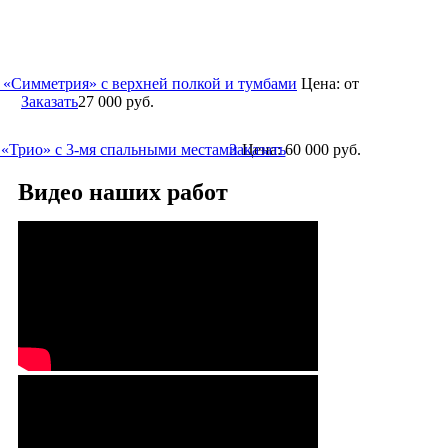
 «Симметрия» с верхней полкой и тумбами
Цена:
от
Заказать
27 000
руб.
 «Трио» с 3-мя спальными местами
Заказать
Цена:
60 000
руб.
Видео наших работ