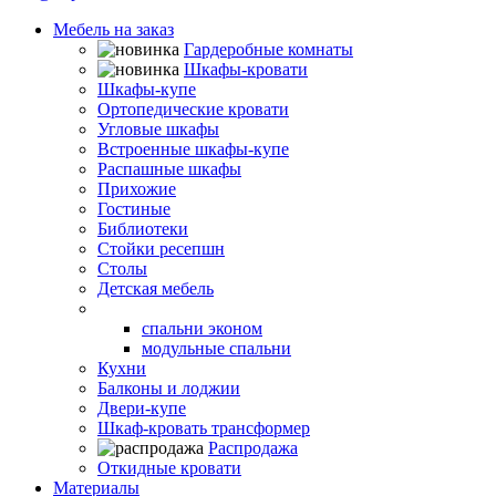
Мебель на заказ
Гардеробные комнаты
Шкафы-кровати
Шкафы-купе
Ортопедические кровати
Угловые шкафы
Встроенные шкафы-купе
Распашные шкафы
Прихожие
Гостиные
Библиотеки
Стойки ресепшн
Столы
Детская мебель
Спальни
спальни эконом
модульные спальни
Кухни
Балконы и лоджии
Двери-купе
Шкаф-кровать трансформер
Распродажа
Откидные кровати
Материалы