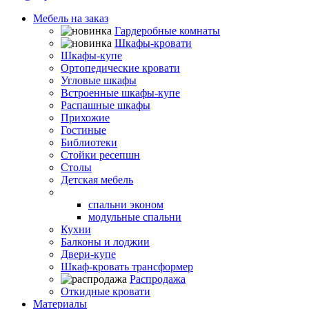
Мебель на заказ
Гардеробные комнаты
Шкафы-кровати
Шкафы-купе
Ортопедические кровати
Угловые шкафы
Встроенные шкафы-купе
Распашные шкафы
Прихожие
Гостиные
Библиотеки
Стойки ресепшн
Столы
Детская мебель
Спальни
спальни эконом
модульные спальни
Кухни
Балконы и лоджии
Двери-купе
Шкаф-кровать трансформер
Распродажа
Откидные кровати
Материалы