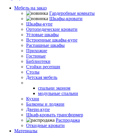
Мебель на заказ
Гардеробные комнаты
Шкафы-кровати
Шкафы-купе
Ортопедические кровати
Угловые шкафы
Встроенные шкафы-купе
Распашные шкафы
Прихожие
Гостиные
Библиотеки
Стойки ресепшн
Столы
Детская мебель
Спальни
спальни эконом
модульные спальни
Кухни
Балконы и лоджии
Двери-купе
Шкаф-кровать трансформер
Распродажа
Откидные кровати
Материалы