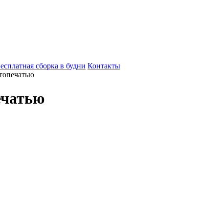
есплатная сборка в будни
Контакты
топечатью
ечатью