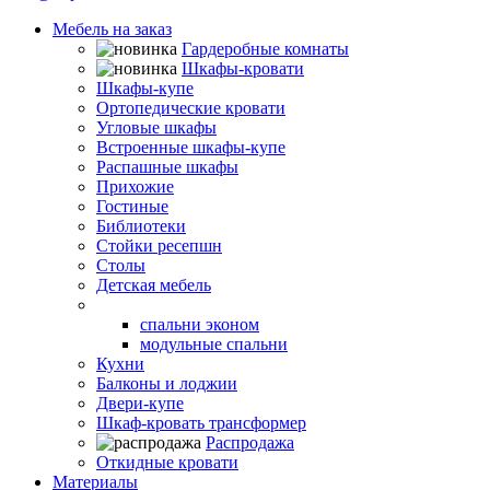
Мебель на заказ
Гардеробные комнаты
Шкафы-кровати
Шкафы-купе
Ортопедические кровати
Угловые шкафы
Встроенные шкафы-купе
Распашные шкафы
Прихожие
Гостиные
Библиотеки
Стойки ресепшн
Столы
Детская мебель
Спальни
спальни эконом
модульные спальни
Кухни
Балконы и лоджии
Двери-купе
Шкаф-кровать трансформер
Распродажа
Откидные кровати
Материалы