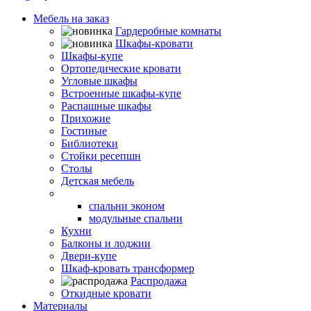
Мебель на заказ
Гардеробные комнаты
Шкафы-кровати
Шкафы-купе
Ортопедические кровати
Угловые шкафы
Встроенные шкафы-купе
Распашные шкафы
Прихожие
Гостиные
Библиотеки
Стойки ресепшн
Столы
Детская мебель
Спальни
спальни эконом
модульные спальни
Кухни
Балконы и лоджии
Двери-купе
Шкаф-кровать трансформер
Распродажа
Откидные кровати
Материалы