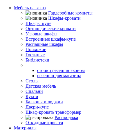
Мебель на заказ
Гардеробные комнаты
Шкафы-кровати
Шкафы-купе
Ортопедические кровати
Угловые шкафы
Встроенные шкафы-купе
Распашные шкафы
Прихожие
Гостиные
Библиотеки
Стойки ресепшн
стойки ресепшн эконом
ресепшн для магазина
Столы
Детская мебель
Спальни
Кухни
Балконы и лоджии
Двери-купе
Шкаф-кровать трансформер
Распродажа
Откидные кровати
Материалы