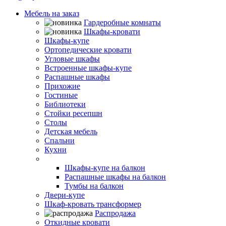
Мебель на заказ
Гардеробные комнаты
Шкафы-кровати
Шкафы-купе
Ортопедические кровати
Угловые шкафы
Встроенные шкафы-купе
Распашные шкафы
Прихожие
Гостиные
Библиотеки
Стойки ресепшн
Столы
Детская мебель
Спальни
Кухни
Балконы и лоджии
Шкафы-купе на балкон
Распашные шкафы на балкон
Тумбы на балкон
Двери-купе
Шкаф-кровать трансформер
Распродажа
Откидные кровати