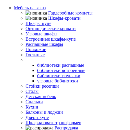
Мебель на заказ
Гардеробные комнаты
Шкафы-кровати
Шкафы-купе
Ортопедические кровати
Угловые шкафы
Встроенные шкафы-купе
Распашные шкафы
Прихожие
Гостиные
Библиотеки
библиотеки распашные
библиотеки встроенные
библиотеки стеллажи
угловые библиотеки
Стойки ресепшн
Столы
Детская мебель
Спальни
Кухни
Балконы и лоджии
Двери-купе
Шкаф-кровать трансформер
Распродажа