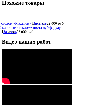
Похожие товары
 столом «Махагон»
Цена:
Заказать
от 22 000
руб.
матовым стеклом» цвета дуб феррара
Цена:
Заказать
от 22 000
руб.
Видео наших работ