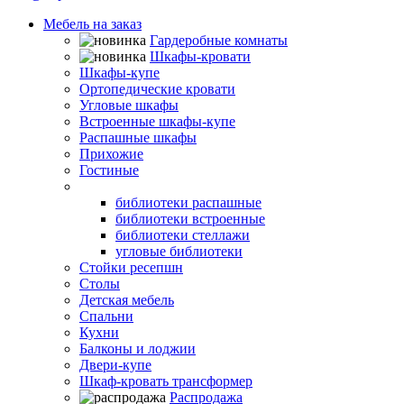
Мебель на заказ
Гардеробные комнаты
Шкафы-кровати
Шкафы-купе
Ортопедические кровати
Угловые шкафы
Встроенные шкафы-купе
Распашные шкафы
Прихожие
Гостиные
Библиотеки
библиотеки распашные
библиотеки встроенные
библиотеки стеллажи
угловые библиотеки
Стойки ресепшн
Столы
Детская мебель
Спальни
Кухни
Балконы и лоджии
Двери-купе
Шкаф-кровать трансформер
Распродажа