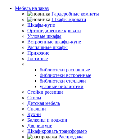
Мебель на заказ
Гардеробные комнаты
Шкафы-кровати
Шкафы-купе
Ортопедические кровати
Угловые шкафы
Встроенные шкафы-купе
Распашные шкафы
Прихожие
Гостиные
Библиотеки
библиотеки распашные
библиотеки встроенные
библиотеки стеллажи
угловые библиотеки
Стойки ресепшн
Столы
Детская мебель
Спальни
Кухни
Балконы и лоджии
Двери-купе
Шкаф-кровать трансформер
Распродажа