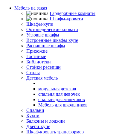
Мебель на заказ
Гардеробные комнаты
Шкафы-кровати
Шкафы-купе
Ортопедические кровати
Угловые шкафы
Встроенные шкафы-купе
Распашные шкафы
Прихожие
Гостиные
Библиотеки
Стойки ресепшн
Столы
Детская мебель
детские угловые шкафы
модульная детская
спальня для девочек
спальня для мальчиков
Мебель для школьников
Спальни
Кухни
Балконы и лоджии
Двери-купе
Шкаф-кровать трансформер