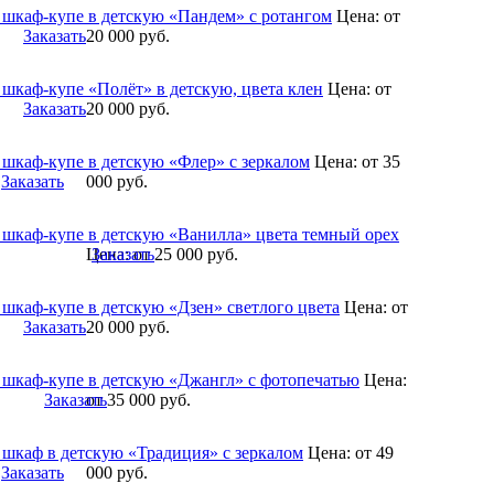
 шкаф-купе в детскую «Пандем» с ротангом
Цена:
от
Заказать
20 000
руб.
 шкаф-купе «Полёт» в детскую, цвета клен
Цена:
от
Заказать
20 000
руб.
 шкаф-купе в детскую «Флер» с зеркалом
Цена:
от 35
Заказать
000
руб.
 шкаф-купе в детскую «Ванилла» цвета темный орех
Цена:
Заказать
от 25 000
руб.
 шкаф-купе в детскую «Дзен» светлого цвета
Цена:
от
Заказать
20 000
руб.
 шкаф-купе в детскую «Джангл» с фотопечатью
Цена:
Заказать
от 35 000
руб.
 шкаф в детскую «Традиция» с зеркалом
Цена:
от 49
Заказать
000
руб.