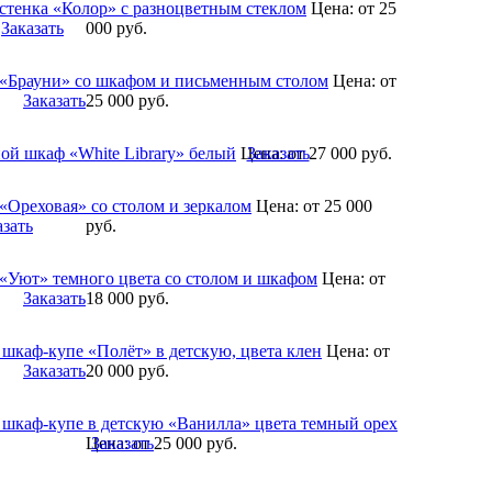
 стенка «Колор» с разноцветным стеклом
Цена:
от 25
Заказать
000
руб.
 «Брауни» со шкафом и письменным столом
Цена:
от
Заказать
25 000
руб.
ой шкаф «White Library» белый
Цена:
Заказать
от 27 000
руб.
 «Ореховая» со столом и зеркалом
Цена:
от 25 000
азать
руб.
 «Уют» темного цвета со столом и шкафом
Цена:
от
Заказать
18 000
руб.
 шкаф-купе «Полёт» в детскую, цвета клен
Цена:
от
Заказать
20 000
руб.
 шкаф-купе в детскую «Ванилла» цвета темный орех
Цена:
Заказать
от 25 000
руб.