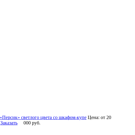
 «Персик» светлого цвета со шкафом-купе
Цена:
от 20
Заказать
000
руб.