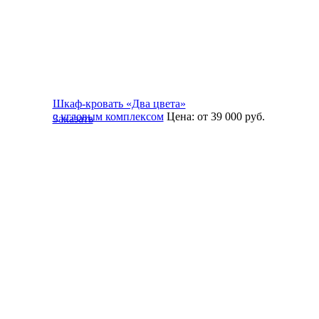
Шкаф-кровать «Два цвета»
с угловым комплексом
Цена:
от 39 000
руб.
Заказать