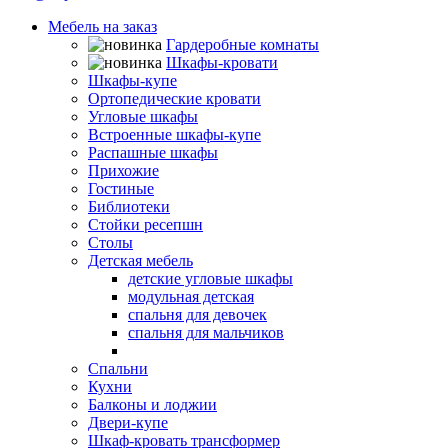
Мебель на заказ
Гардеробные комнаты
Шкафы-кровати
Шкафы-купе
Ортопедические кровати
Угловые шкафы
Встроенные шкафы-купе
Распашные шкафы
Прихожие
Гостиные
Библиотеки
Стойки ресепшн
Столы
Детская мебель
детские угловые шкафы
модульная детская
спальня для девочек
спальня для мальчиков
Мебель для школьников
Спальни
Кухни
Балконы и лоджии
Двери-купе
Шкаф-кровать трансформер