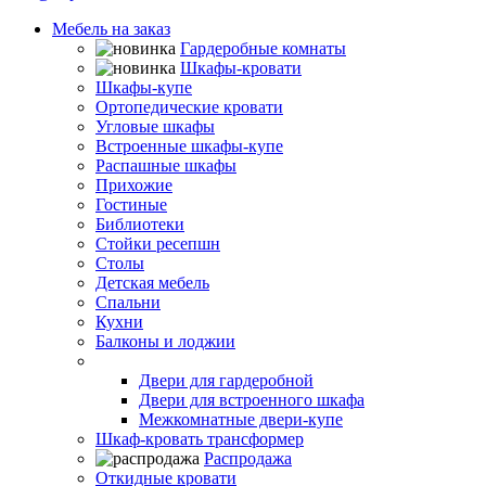
Мебель на заказ
Гардеробные комнаты
Шкафы-кровати
Шкафы-купе
Ортопедические кровати
Угловые шкафы
Встроенные шкафы-купе
Распашные шкафы
Прихожие
Гостиные
Библиотеки
Стойки ресепшн
Столы
Детская мебель
Спальни
Кухни
Балконы и лоджии
Двери-купе
Двери для гардеробной
Двери для встроенного шкафа
Межкомнатные двери-купе
Шкаф-кровать трансформер
Распродажа
Откидные кровати