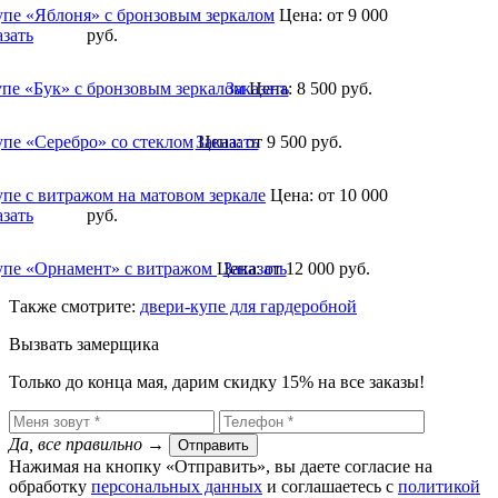
упе «Яблоня» с бронзовым зеркалом
Цена:
от 9 000
азать
руб.
упе «Бук» с бронзовым зеркалом
Заказать
Цена:
8 500
руб.
упе «Серебро» со стеклом
Заказать
Цена:
от 9 500
руб.
упе с витражом на матовом зеркале
Цена:
от 10 000
азать
руб.
упе «Орнамент» с витражом
Цена:
Заказать
от 12 000
руб.
Также смотрите:
двери-купе для гардеробной
Вызвать замерщика
Только до конца мая, дарим скидку 15% на все заказы!
Да, все правильно
→
Отправить
Нажимая на кнопку «Отправить», вы даете согласие на
обработку
персональных данных
​ и соглашаетесь c
политикой