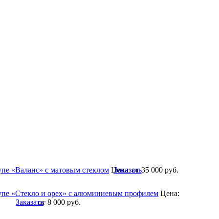
упе «Валанс» с матовым стеклом
Цена:
Заказать
от 35 000
руб.
упе «Стекло и орех» с алюминиевым профилем
Цена:
Заказать
от 8 000
руб.