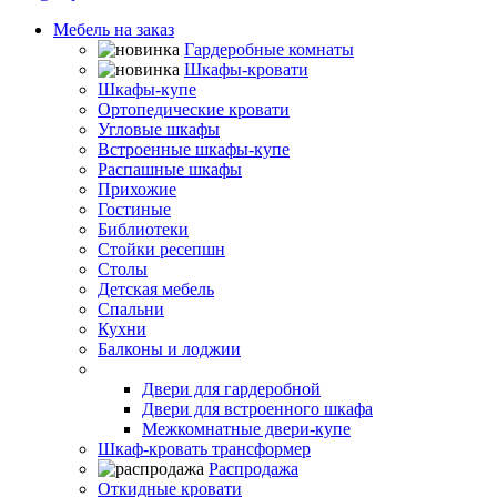
Мебель на заказ
Гардеробные комнаты
Шкафы-кровати
Шкафы-купе
Ортопедические кровати
Угловые шкафы
Встроенные шкафы-купе
Распашные шкафы
Прихожие
Гостиные
Библиотеки
Стойки ресепшн
Столы
Детская мебель
Спальни
Кухни
Балконы и лоджии
Двери-купе
Двери для гардеробной
Двери для встроенного шкафа
Межкомнатные двери-купе
Шкаф-кровать трансформер
Распродажа
Откидные кровати