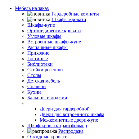
Мебель на заказ
Гардеробные комнаты
Шкафы-кровати
Шкафы-купе
Ортопедические кровати
Угловые шкафы
Встроенные шкафы-купе
Распашные шкафы
Прихожие
Гостиные
Библиотеки
Стойки ресепшн
Столы
Детская мебель
Спальни
Кухни
Балконы и лоджии
Двери-купе
Двери для гардеробной
Двери для встроенного шкафа
Межкомнатные двери-купе
Шкаф-кровать трансформер
Распродажа
Откидные кровати