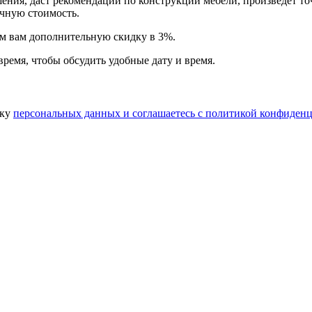
ия, даст рекомендации по конструкции мебели, произведет точн
очную стоимость.
арим вам дополнительную
скидку в 3%
.
время, чтобы обсудить удобные дату и время.
тку
персональных данных​ и соглашаетесь c
политикой конфиденц