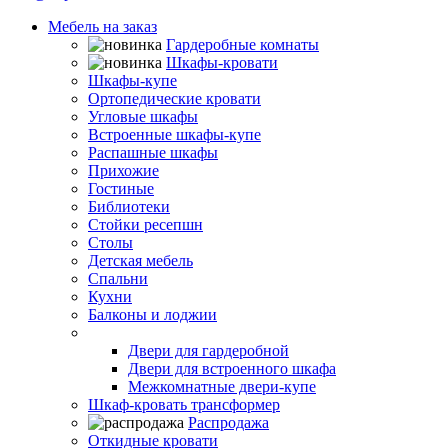
Мебель на заказ
Гардеробные комнаты
Шкафы-кровати
Шкафы-купе
Ортопедические кровати
Угловые шкафы
Встроенные шкафы-купе
Распашные шкафы
Прихожие
Гостиные
Библиотеки
Стойки ресепшн
Столы
Детская мебель
Спальни
Кухни
Балконы и лоджии
Двери-купе
Двери для гардеробной
Двери для встроенного шкафа
Межкомнатные двери-купе
Шкаф-кровать трансформер
Распродажа
Откидные кровати