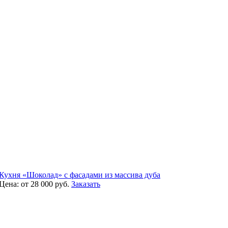
Кухня «Шоколад» с фасадами из массива дуба
Цена:
от 28 000
руб.
Заказать